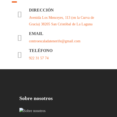
DIRECCIÓN
Avenida Los Menceyes, 113 (en la Curva de
Gracia) 38205 San Cristóbal de La Laguna
EMAIL
centroescaladatenerife@gmail.com
TELÉFONO
922 31 57 74
Sobre nosotros