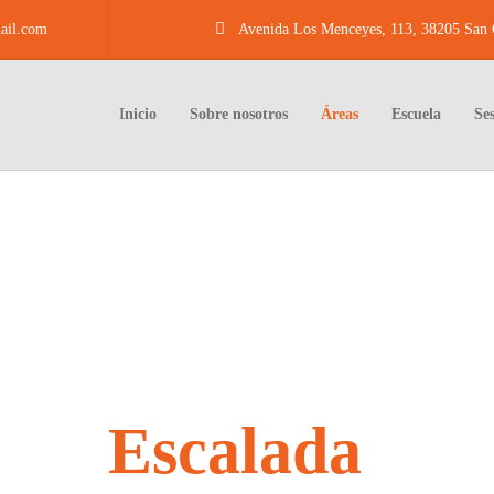
ail.com
Avenida Los Menceyes, 113, 38205 San C
Inicio
Sobre nosotros
Áreas
Escuela
Se
ntro
Escalada
Tene