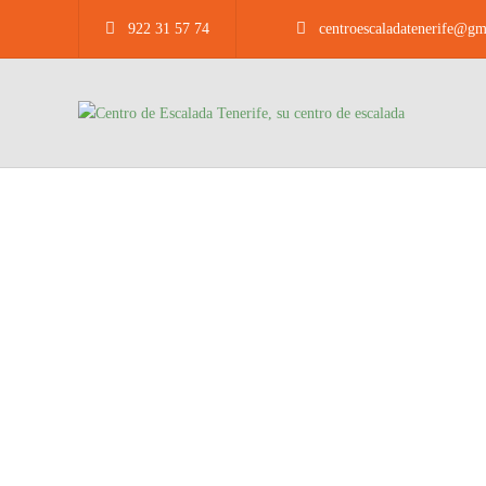
922 31 57 74
centroescaladatenerife@gm
Ce