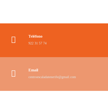
Teléfono
922 31 57 74
Email
centroescaladatenerife@gmail.com